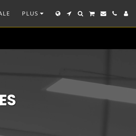
ALE
PLUS
ES