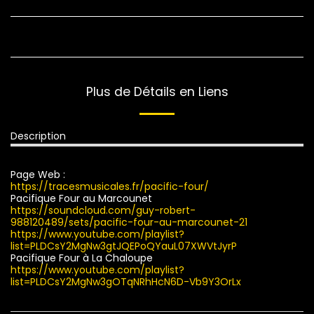
Plus de Détails en Liens
Description
Page Web :
https://tracesmusicales.fr/pacific-four/
Pacifique Four au Marcounet
https://soundcloud.com/guy-robert-
988120489/sets/pacific-four-au-marcounet-21
https://www.youtube.com/playlist?
list=PLDCsY2MgNw3gtJQEPoQYauL07XWVtJyrP
Pacifique Four à La Chaloupe
https://www.youtube.com/playlist?
list=PLDCsY2MgNw3gOTqNRhHcN6D-Vb9Y3OrLx