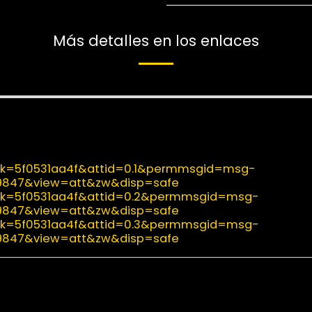
Más detalles en los enlaces
2&ik=5f0531aa4f&attid=0.1&permmsgid=msg-
a9847&view=att&zw&disp=safe
2&ik=5f0531aa4f&attid=0.2&permmsgid=msg-
a9847&view=att&zw&disp=safe
2&ik=5f0531aa4f&attid=0.3&permmsgid=msg-
a9847&view=att&zw&disp=safe