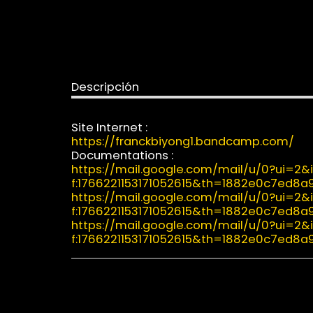
Descripción
Site Internet :
https://franckbiyong1.bandcamp.com/
Documentations :
https://mail.google.com/mail/u/0?ui=
f:1766221153171052615&th=1882e0c7ed8
https://mail.google.com/mail/u/0?ui=
f:1766221153171052615&th=1882e0c7ed8
https://mail.google.com/mail/u/0?ui=
f:1766221153171052615&th=1882e0c7ed8