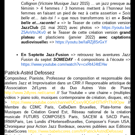
Collignon (
Victoire Musique Jazz
2015) …
un jazz presque au
féminin > 4 femmes / 3 hommes mettent à l’honneur les
femmes en faisant un pied de nez à cette assertion
« Sois
belle et… tais-toi ! »
que nous transformons ici en
« Sois
belle et…raconte! »
=> le
Teaser
de cette création version
JazzClub
(11 mai 2022) avec photos =>
https://youtu.be/
Z5AnVtnJKv0
et le
Teaser
de cette création version
grand
plateau
et plasticiens (janvier 2022)
avec captations
audiovisuelle
s =>
https://youtu.be/
IaRZj8SrGxY
En Septette
Jazz-Fusion
=> retrou
vez les aventures
Jazz
Fusion
du septet
SOMEDAY
- 4 compositions à l’écoute =>
https://www.youtube.com/
watch?v=cxRt4J4tEHw
Patrick-Astrid Defossez
Compositeur, Pianiste, Professeur de composition et responsable des
ateliers Jazz et Improvisation dans un CRR // Responsable artistique de
l’Association 2d’Lyres et du Duo Autres Voix de Piano
http://www.2dlyres.net/carnet
// Sur Youtube « une chaine » (multiples
vidéos > piano solo, musiques contemporaine de création, disques, etc)
>
https://www.youtube.com/channel/UCsxry9QGaH3TkfPtTfo9Opw
//
Membre du CDMC Paris, CeBeDem Bruxelles, Plate-forme des
Musiques de Création Grand Est, Réseau national de la création
musicale FUTURS COMPOSES Paris, SACEM & SACD Paris,
IRMAParis, Les Lundis d’HortenseBruxelles, Composer’s Forum USA,
Chroniqueur pour Action Jazz Bordeaux, oeuvres publiées aux Editions
BabelScores
https://www.babelscores.com/fr/PatrickAstridDefossez