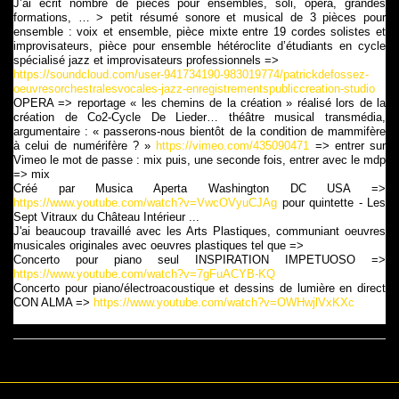
J’ai écrit nombre de pièces pour ensembles, soli, opéra, grandes
formations, … > petit résumé sonore et musical de 3 pièces pour
ensemble : voix et ensemble, pièce mixte entre 19 cordes solistes et
improvisateurs, pièce pour ensemble hétéroclite d’étudiants en cycle
spécialisé jazz et improvisateurs professionnels =>
https://soundcloud.com/user-941734190-983019774/patrickdefossez-
oeuvresorchestralesvocales-jazz-enregistrementspubliccreation-studio
OPERA => reportage « les chemins de la création » réalisé lors de la
création de Co2-Cycle De Lieder… théâtre musical transmédia,
argumentaire : « passerons-nous bientôt de la condition de mammifère
à celui de numérifère ? »
https://vimeo.com/435090471
=> entrer sur
Vimeo le mot de passe : mix puis, une seconde fois, entrer avec le mdp
=> mix
Créé par Musica Aperta Washington DC USA =>
https://www.youtube.com/watch?v=VwcOVyuCJAg
pour quintette - Les
Sept Vitraux du Château Intérieur ...
J'ai beaucoup travaillé avec les Arts Plastiques, communiant oeuvres
musicales originales avec oeuvres plastiques tel que =>
Concerto pour piano seul INSPIRATION IMPETUOSO =>
https://www.youtube.com/watch?v=7gFuACYB-KQ
Concerto pour piano/électroacoustique et dessins de lumière en direct
CON ALMA =>
https://www.youtube.com/watch?v=OWHwjlVxKXc