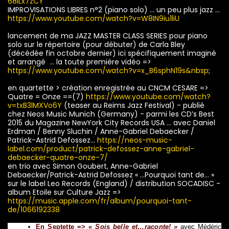
68ILx7zCY
IMPROVISATIONS LIBRES n°2 (piano solo) … un peu plus jazz …
https://www.youtube.com/watch?v=W8IN9iu1liU
lancement de ma JAZZ MASTER CLASS SERIES pour piano
solo sur le répertoire (pour débuter) de Carla Bley
(décédée fin octobre dernier) ici spécifiquement imaginé
et arrangé … la toute première vidéo =>
https://www.youtube.com/watch?v=x_B6sphN19s&nbsp
;
en quartette > création enregistrée au CNCM CESARE =>
Quatre = Onze ==(7)
https://www.youtube.com/watch?
v=txB3lMXVo6Y
(teaser au Reims Jazz Festival) - publié
chez Neos Music Munïch (Germany) - parmi les CD’s Best
2015 du Magazine NewYork City Records USA … avec Daniel
Erdman / Benny Sluchin / Anne-Gabriel Debaecker /
Patrick-Astrid Defossez…
https://neos-music-
label.com/product/patrick-defossez-anne-gabriel-
debaecker-quatre-onze-7/
en trio avec Simon Goubert, Anne-Gabriel
Debaecker/Patrick-Astrid Defossez « …Pourquoi tant de… »
sur le label Leo Records (England) / distribution SOCADISC -
album Etoile sur Culture Jazz =>
https://music.apple.com/fr/album/pourquoi-tant-
de/1066192338
En Septette =>
« Sois belle et…raconte! »
avec Médéric