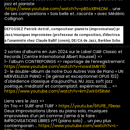
jazz et pianiste
https://www.youtube.com/watch?v=pBSoXlPHLDM
… une
de ses compositions « Sois belle et…raconte » avec Médéric
Collignon
DEFOSSEZ Patrick-Astrid , compositeur-pianiste (improvisateur) professionnel des mondes de la musique contemporaine et des
Jazz/musiques improvisées (professeur de composition, d’électroacoustique et de jazz dans un CRR, Prix de composition
à l’unanimité chez Claude Ballif (cnsm), DE/CA de Jazz, Berklee School, ...) … quelques éléments de parcours
=>
http://en.wikipedia.org/wiki/Patrick_Defossez
/
https://www.babelsco
2 sorties d’albums en Juin 2024 sur le Label CIAR Classic et
Records (Centre International Albert Roussel) =>
1- l'album CONTREPOINGS => reportage de l’enregistrement
https://www.youtube.com/watch?v=now4SMlrYl0
2- le double-album de notre Duo Autres Voix de Piano « UN
MERVEILLEUX PIANO » (le génial et exceptionnel OPUS 102)
d'obédience classique d’aujourd’hui, NU Jazz, soft jazz
poétique, méditatif et contemplatif, expérimental, … =>
https://www.youtube.com/watch?v=kmZwXGt5RxM
Liens vers le Jazz =>
En Trio => SURF and TURF >
https://youtu.be/6fUf8_f9eao
Deux Improvisations Libres au piano solo, musiques
improvisées d’un jet comme j’aime à le faire :
IMPROVISATIONS LIBRES n°1 (piano solo) … un peu plus
contemporain …
https://www.youtube.com/watch?v=L-