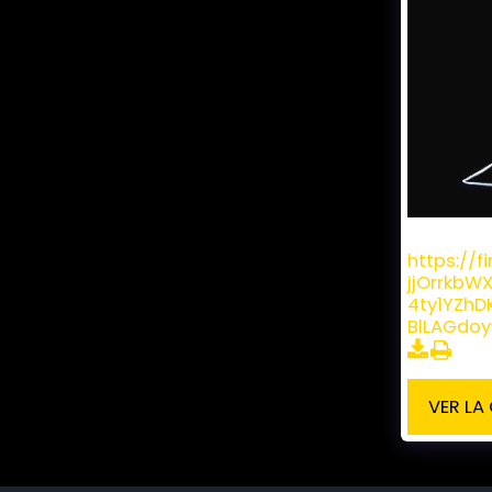
David Bri
https://
jjOrrkbW
4ty1YZh
BlLAGdo
VER LA