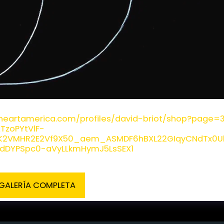
ot - Impression Soleil et Lune
fineartamerica.com/profiles/david-briot/shop?page
XTzoPYtVlF-
DK2VMHR2E2Vf9X50_aem_ASMDF6hBXL22GIqyCNdTx0UbH
ydDYPSpc0-aVyLLkmHymJ5LsSEX1
 GALERÍA COMPLETA