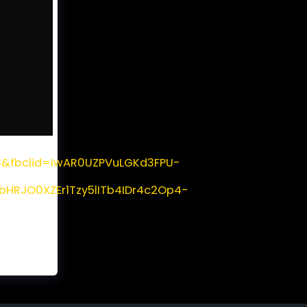
=3&fbclid=IwAR0UZPVuLGKd3FPU-
RJO0XZEr1Tzy5lITb4IDr4c2Op4-